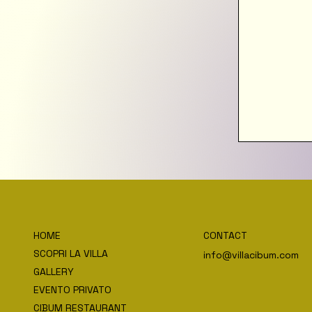
HOME
CONTACT
SCOPRI LA VILLA
info@villacibum.com
GALLERY
EVENTO PRIVATO
CIBUM RESTAURANT