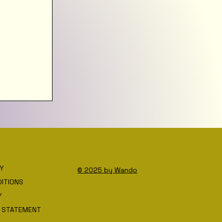
CY
© 2025 by Wando
ITIONS
Y
Y STATEMENT