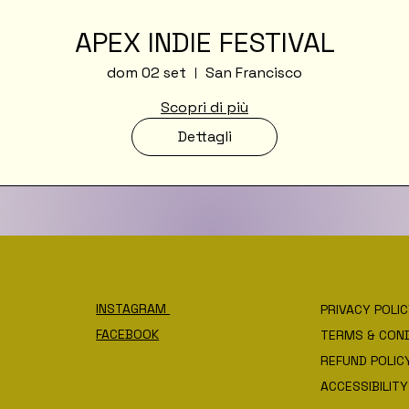
APEX INDIE FESTIVAL
dom 02 set
San Francisco
Scopri di più
Dettagli
INSTAGRAM
PRIVACY POLI
FACEBOOK
TERMS & COND
REFUND POLIC
ACCESSIBILIT